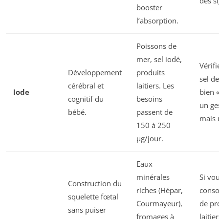
des s
booster
l’absorption.
Poissons de
mer, sel iodé,
Vérif
Développement
produits
sel de
cérébral et
laitiers. Les
Iode
bien «
cognitif du
besoins
un ge
bébé.
passent de
mais u
150 à 250
µg/jour.
Eaux
minérales
Si vo
Construction du
riches (Hépar,
cons
squelette fœtal
Courmayeur),
de pr
sans puiser
fromages à
laitie