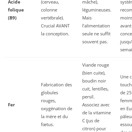
Acide
(cerveau,
mâche),
systé
folique
colonne
légumineuses.
reco
(B9)
vertébrale).
Mais
moins
Crucial AVANT
l’alimentation
avant
la conception.
seule ne suffit
conce
souvent pas.
jusqu
semai
Viande rouge
(bien cuite),
Une c
boudin noir
Fabrication des
touch
cuit, lentilles,
globules
de 25
persil.
rouges,
femme
Fer
Associez avec
oxygénation de
en Eu
de la vitamine
la mère et du
pâleu
C (jus de
fœtus.
essou
citron) pour