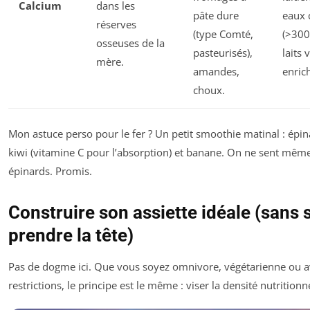
Calcium
dans les
pâte dure
eaux 
réserves
(type Comté,
(>300
osseuses de la
pasteurisés),
laits
mère.
amandes,
enrich
choux.
Mon astuce perso pour le fer ? Un petit smoothie matinal : épinar
kiwi (vitamine C pour l’absorption) et banane. On ne sent même
épinards. Promis.
Construire son assiette idéale (sans 
prendre la tête)
Pas de dogme ici. Que vous soyez omnivore, végétarienne ou a
restrictions, le principe est le même : viser la densité nutritionne