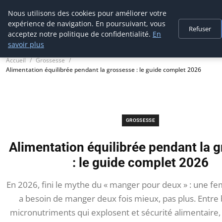
Maman-bebe.ch
Nous utilisons des cookies pour améliorer votre
expérience de navigation. En poursuivant, vous
Refuser
acceptez notre politique de confidentialité.
En
savoir plus
Accueil
Grossesse
Alimentation équilibrée pendant la grossesse : le guide complet 2026
GROSSESSE
Alimentation équilibrée pendant la 
: le guide complet 2026
En 2026, fini le mythe du « manger pour deux » : une 
a besoin de manger deux fois mieux, pas plus. Entre
micronutriments qui explosent et sécurité alimentaire, 