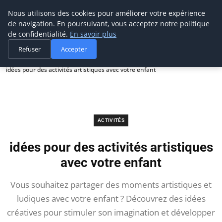
Maman-bebe.ch
Nous utilisons des cookies pour améliorer votre expérience
de navigation. En poursuivant, vous acceptez notre politique
de confidentialité.
En savoir plus
Refuser
Accepter
Accueil
Activités
idées pour des activités artistiques avec votre enfant
ACTIVITÉS
idées pour des activités artistiques
avec votre enfant
Vous souhaitez partager des moments artistiques et
ludiques avec votre enfant ? Découvrez des idées
créatives pour stimuler son imagination et développer