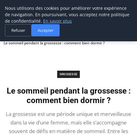
Maman-bebe.ch
Nous utilisons des cookies pour améliorer votre expérience
de navigation. En poursuivant, vous acceptez notre politique
de confidentialité.
En savoir plus
Refuser
Accepter
Accueil
Grossesse
Le sommeil pendant la grossesse : comment bien dormir ?
GROSSESSE
Le sommeil pendant la grossesse :
comment bien dormir ?
La grossesse est une période unique et merveilleuse
dans la vie d’une femme, mais elle s’accompagne
souvent de défis en matière de sommeil. Entre les